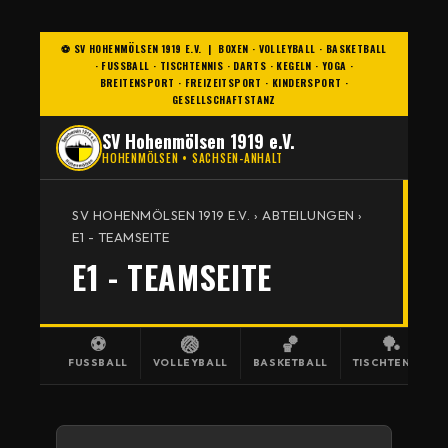
⚽ SV HOHENMÖLSEN 1919 E.V. | BOXEN · VOLLEYBALL · BASKETBALL
· FUSSBALL · TISCHTENNIS · DARTS · KEGELN · YOGA · B
REITENSPORT · FREIZEITSPORT · KINDERSPORT · G
ESELLSCHAFTSTANZ
SV Hohenmölsen 1919 e.V.
HOHENMÖLSEN • SACHSEN-ANHALT
SV HOHENMÖLSEN 1919 E.V. › ABTEILUNGEN ›
E1 - TEAMSEITE
E1 - TEAMSEITE
⚽
🏐
🏀
🏓
FUSSBALL
VOLLEYBALL
BASKETBALL
TISCHTENNIS