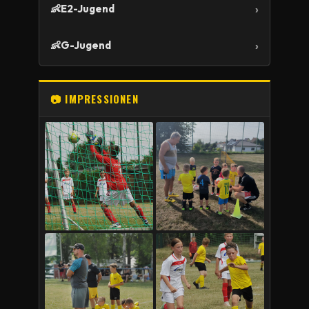
👶
E2-Jugend
👶
G-Jugend
📷 IMPRESSIONEN