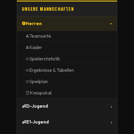
UNSERE MANNSCHAFTEN
⚽
Herren
Teamseite
👤
Kader
👤
Spielerstatistik
📅
Ergebnisse & Tabellen
📅
Spielplan
📅
Kreispokal
🏆
👶
D-Jugend
👶
E1-Jugend