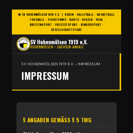
⚽ SV HOHENMÖLSEN 1919 E.V. | BOXEN · VOLLEYBALL · BASKETBALL
· FUSSBALL · TISCHTENNIS · DARTS · KEGELN · YOGA · B
REITENSPORT · FREIZEITSPORT · KINDERSPORT · G
ESELLSCHAFTSTANZ
SV Hohenmölsen 1919 e.V.
HOHENMÖLSEN • SACHSEN-ANHALT
SV HOHENMÖLSEN 1919 E.V. › IMPRESSUM
IMPRESSUM
§ ANGABEN GEMÄSS § 5 TMG