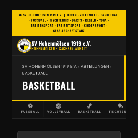
⚽ SV HOHENMÖLSEN 1919 E.V. | BOXEN · VOLLEYBALL · BASKETBALL
· FUSSBALL · TISCHTENNIS · DARTS · KEGELN · YOGA · B
REITENSPORT · FREIZEITSPORT · KINDERSPORT · G
ESELLSCHAFTSTANZ
SV Hohenmölsen 1919 e.V.
HOHENMÖLSEN • SACHSEN-ANHALT
SV HOHENMÖLSEN 1919 E.V. › ABTEILUNGEN ›
BASKETBALL
BASKETBALL
⚽
🏐
🏀
🏓
FUSSBALL
VOLLEYBALL
BASKETBALL
TISCHTENNIS