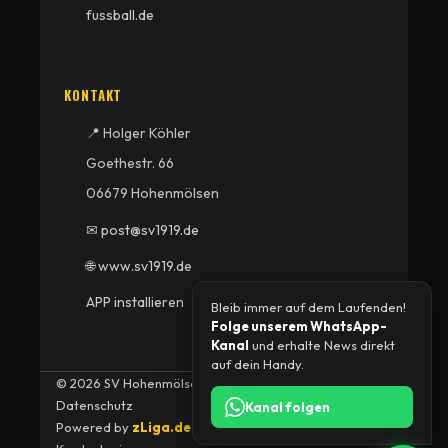
fussball.de
KONTAKT
📍 Holger Köhler
Goethestr. 66
06679 Hohenmölsen
✉ post@sv1919.de
🌐 www.sv1919.de
APP installieren
Bleib immer auf dem Laufenden!
Folge unserem WhatsApp-
Kanal
und erhalte News direkt
auf dein Handy.
© 2026 SV Hohenmölsen 1919 e.V. •
Impressum
•
Datenschutz
Kanal folgen
Powered by
zLiga.de
• Realisiert durch
id-zemke.de
•