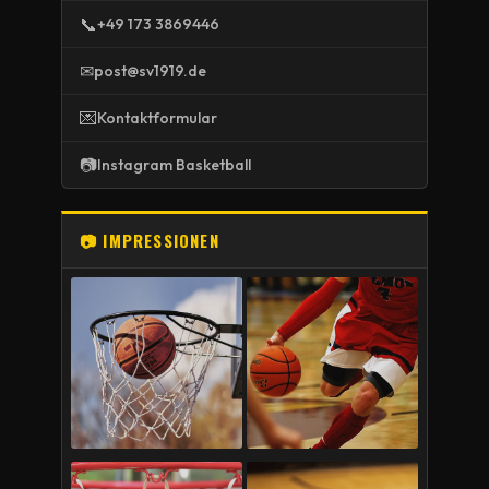
📞
+49 173 3869446
✉
post@sv1919.de
💌
Kontaktformular
📷
Instagram Basketball
📷 IMPRESSIONEN