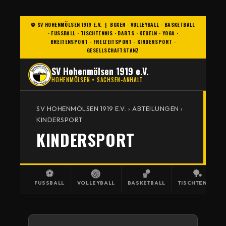
⚽ SV HOHENMÖLSEN 1919 E.V. | BOXEN · VOLLEYBALL · BASKETBALL
· FUSSBALL · TISCHTENNIS · DARTS · KEGELN · YOGA · B
REITENSPORT · FREIZEITSPORT · KINDERSPORT · G
ESELLSCHAFTSTANZ
SV Hohenmölsen 1919 e.V.
HOHENMÖLSEN • SACHSEN-ANHALT
SV HOHENMÖLSEN 1919 E.V. › ABTEILUNGEN ›
KINDERSPORT
KINDERSPORT
⚽
🏐
🏀
🏓
FUSSBALL
VOLLEYBALL
BASKETBALL
TISCHTENNIS