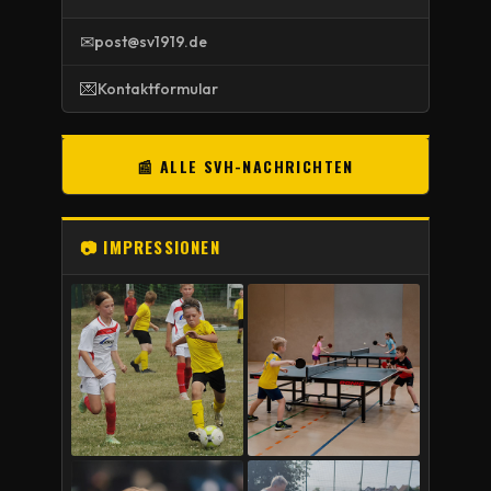
✉
post@sv1919.de
💌
Kontaktformular
📰 ALLE SVH-NACHRICHTEN
📷 IMPRESSIONEN